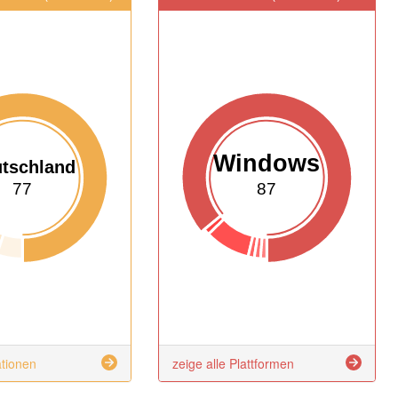
Windows
tschland
77
87
ationen
zeige alle Plattformen