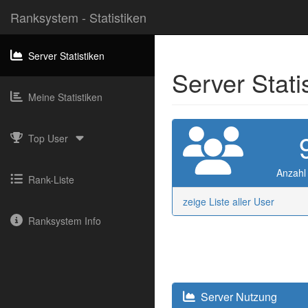
Ranksystem - Statistiken
Server Statistiken
Server Stati
Meine Statistiken
Top User
Anzahl
Rank-Liste
zeige Liste aller User
Ranksystem Info
Server Nutzung