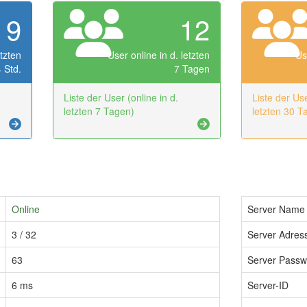
9
12
etzten
User online in d. letzten
Us
 Std.
7 Tagen
Liste der User (online in d.
Liste der Use
letzten 7 Tagen)
letzten 30 T
Online
Server Name
3 / 32
Server Adress
63
Server Passw
6 ms
Server-ID