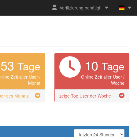
Verifizierung benötigt!
53
10
Tage
Tage
nline Zeit aller User /
Online Zeit aller User /
Monat
Woche
ser des Monats
zeige Top User der Woche