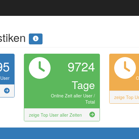
stiken
95
9724
 User
O
Tage
Online Zeit aller User /
zeige Top U
Total
zeige Top User aller Zeiten