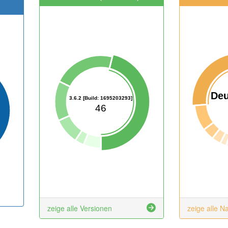
Deu
3.6.2 [Build: 1695203293]
46
zeige alle Versionen
zeige alle N