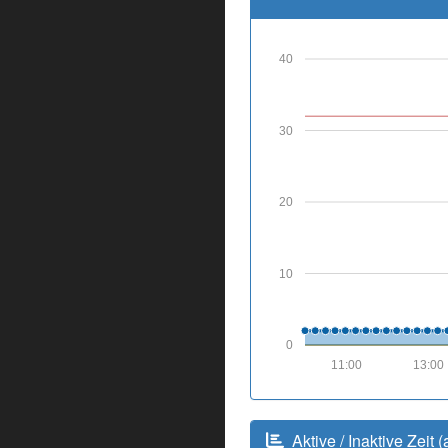
40
30
20
10
0
11:00
13:00
Aktive / Inaktive Zeit (