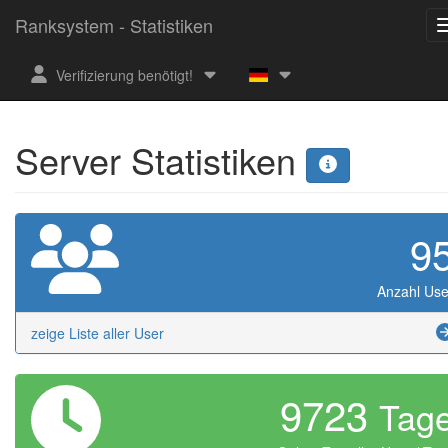
Ranksystem - Statistiken
Verifizierung benötigt!
Server Statistiken
9
Anzahl Use
zeige Liste aller User
9723
Tag