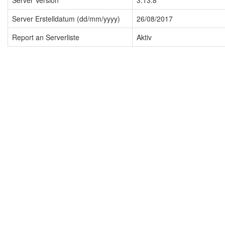
Server Version
3.13.8
Server Erstelldatum (dd/mm/yyyy)
26/08/2017
Report an Serverliste
Aktiv
Impressum
Datenschutzerklärung