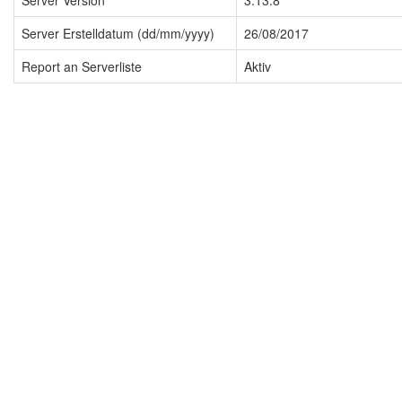
Server Version
3.13.8
Server Erstelldatum (dd/mm/yyyy)
26/08/2017
Report an Serverliste
Aktiv
Impressum
Datenschutzerklärung