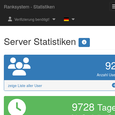
Ranksystem - Statistiken
Verifizierung benötigt!
Server Statistiken
9
Anzahl Use
zeige Liste aller User
9728
Tag