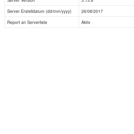
Server Version
3.13.8
Server Erstelldatum (dd/mm/yyyy)
26/08/2017
Report an Serverliste
Aktiv
Impressum
Datenschutzerklärung