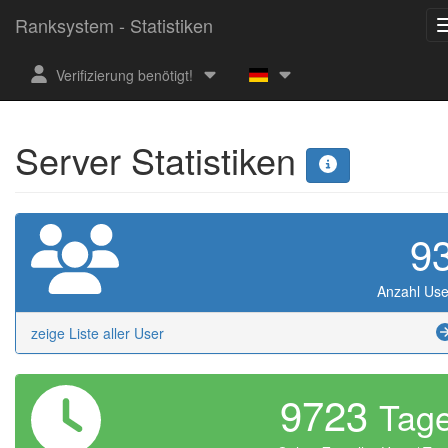
Ranksystem - Statistiken
Verifizierung benötigt!
Server Statistiken
9
Anzahl Use
zeige Liste aller User
9723
Tag