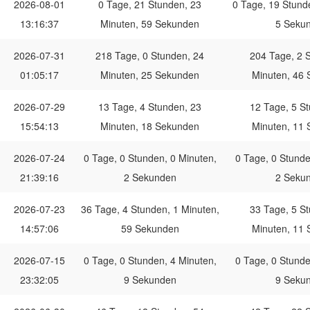
2026-08-01
0 Tage, 21 Stunden, 23
0 Tage, 19 Stund
13:16:37
Minuten, 59 Sekunden
5 Seku
2026-07-31
218 Tage, 0 Stunden, 24
204 Tage, 2 
01:05:17
Minuten, 25 Sekunden
Minuten, 46
2026-07-29
13 Tage, 4 Stunden, 23
12 Tage, 5 S
15:54:13
Minuten, 18 Sekunden
Minuten, 11
2026-07-24
0 Tage, 0 Stunden, 0 Minuten,
0 Tage, 0 Stunde
21:39:16
2 Sekunden
2 Seku
2026-07-23
36 Tage, 4 Stunden, 1 Minuten,
33 Tage, 5 S
14:57:06
59 Sekunden
Minuten, 11
2026-07-15
0 Tage, 0 Stunden, 4 Minuten,
0 Tage, 0 Stunde
23:32:05
9 Sekunden
9 Seku