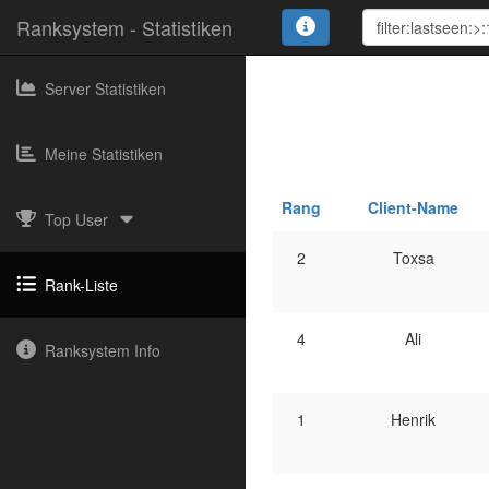
Ranksystem - Statistiken
Server Statistiken
Meine Statistiken
Rang
Client-Name
Top User
2
Toxsa
Rank-Liste
4
Ali
Ranksystem Info
1
Henrik