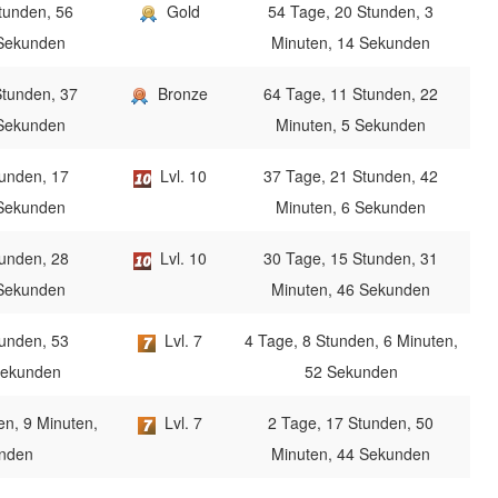
tunden, 56
Gold
54 Tage, 20 Stunden, 3
 Sekunden
Minuten, 14 Sekunden
Stunden, 37
Bronze
64 Tage, 11 Stunden, 22
 Sekunden
Minuten, 5 Sekunden
tunden, 17
Lvl. 10
37 Tage, 21 Stunden, 42
 Sekunden
Minuten, 6 Sekunden
tunden, 28
Lvl. 10
30 Tage, 15 Stunden, 31
 Sekunden
Minuten, 46 Sekunden
tunden, 53
Lvl. 7
4 Tage, 8 Stunden, 6 Minuten,
Sekunden
52 Sekunden
en, 9 Minuten,
Lvl. 7
2 Tage, 17 Stunden, 50
nden
Minuten, 44 Sekunden