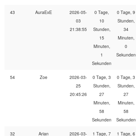
43
AuraExE
2026-05-
0 Tage,
0 Tage, 9
03
10
Stunden,
21:38:55
Stunden,
34
15
Minuten,
Minuten,
0
1
Sekunden
Sekunden
54
Zoe
2026-03-
0 Tage, 3
0 Tage, 3
25
Stunden,
Stunden,
20:45:26
27
27
Minuten,
Minuten,
58
58
Sekunden
Sekunden
32
Arian
2026-03-
1 Tage, 7
1 Tage, 6