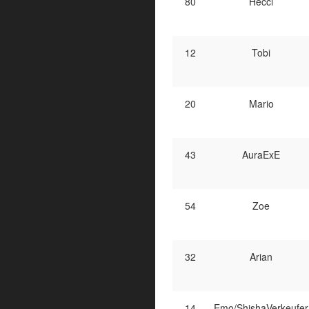
80
Hecci
12
Tobi
20
Mario
43
AuraExE
54
Zoe
32
Arian
14
Emo/ShishaVerkeufer