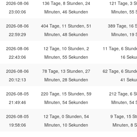
2026-08-06
136 Tage, 8 Stunden, 24
121 Tage, 3 S
23:00:06
Minuten, 46 Sekunden
Minuten, 55
2026-08-06
404 Tage, 11 Stunden, 51
389 Tage, 16 
22:59:29
Minuten, 48 Sekunden
Minuten, 19
2026-08-06
12 Tage, 10 Stunden, 2
11 Tage, 6 Stund
22:43:06
Minuten, 55 Sekunden
16 Seku
2026-08-06
78 Tage, 13 Stunden, 27
62 Tage, 6 Stund
20:12:13
Minuten, 28 Sekunden
41 Seku
2026-08-05
220 Tage, 15 Stunden, 59
212 Tage, 6 S
21:49:46
Minuten, 54 Sekunden
Minuten, 54
2026-08-05
12 Tage, 0 Stunden, 54
9 Tage, 15 S
19:58:06
Minuten, 10 Sekunden
Minuten, 8 