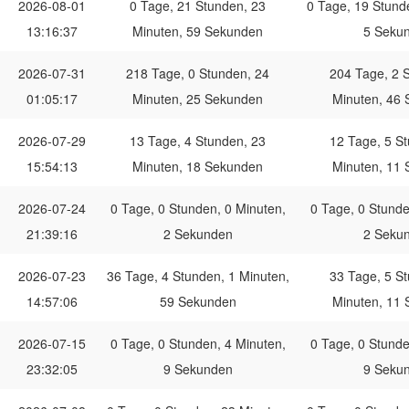
2026-08-01
0 Tage, 21 Stunden, 23
0 Tage, 19 Stund
13:16:37
Minuten, 59 Sekunden
5 Seku
2026-07-31
218 Tage, 0 Stunden, 24
204 Tage, 2 
01:05:17
Minuten, 25 Sekunden
Minuten, 46
2026-07-29
13 Tage, 4 Stunden, 23
12 Tage, 5 S
15:54:13
Minuten, 18 Sekunden
Minuten, 11
2026-07-24
0 Tage, 0 Stunden, 0 Minuten,
0 Tage, 0 Stunde
21:39:16
2 Sekunden
2 Seku
2026-07-23
36 Tage, 4 Stunden, 1 Minuten,
33 Tage, 5 S
14:57:06
59 Sekunden
Minuten, 11
2026-07-15
0 Tage, 0 Stunden, 4 Minuten,
0 Tage, 0 Stunde
23:32:05
9 Sekunden
9 Seku