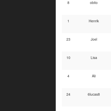
8
obito
1
Henrik
23
Joel
10
Lisa
4
Ali
24
6lucas8