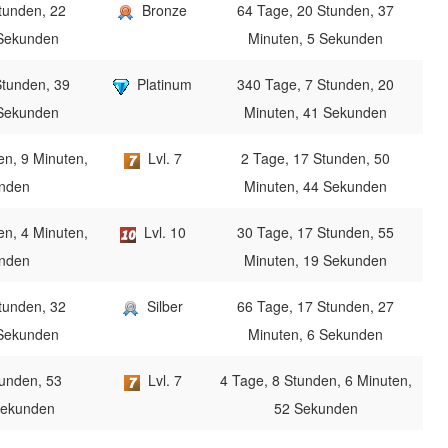
tunden, 22
Bronze
64 Tage, 20 Stunden, 37
 Sekunden
Minuten, 5 Sekunden
Stunden, 39
Platinum
340 Tage, 7 Stunden, 20
 Sekunden
Minuten, 41 Sekunden
en, 9 Minuten,
Lvl. 7
2 Tage, 17 Stunden, 50
nden
Minuten, 44 Sekunden
en, 4 Minuten,
Lvl. 10
30 Tage, 17 Stunden, 55
nden
Minuten, 19 Sekunden
tunden, 32
Silber
66 Tage, 17 Stunden, 27
 Sekunden
Minuten, 6 Sekunden
tunden, 53
Lvl. 7
4 Tage, 8 Stunden, 6 Minuten,
Sekunden
52 Sekunden