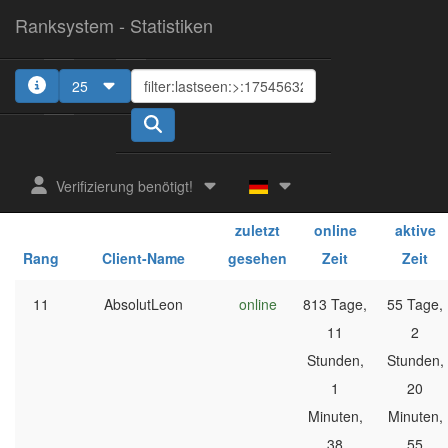
Ranksystem - Statistiken
25
1
2
Verifizierung benötigt!
ges.
ges.
zuletzt
online
aktive
Rang
Client-Name
gesehen
Zeit
Zeit
11
AbsolutLeon
online
813 Tage,
55 Tage,
11
2
Stunden,
Stunden,
1
20
Minuten,
Minuten,
38
55