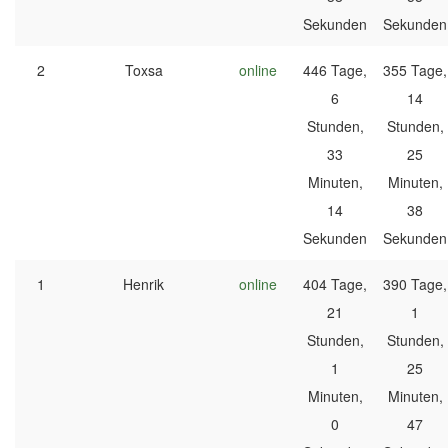
Sekunden
Sekunden
2
Toxsa
online
446 Tage,
355 Tage,
6
14
Stunden,
Stunden,
33
25
Minuten,
Minuten,
14
38
Sekunden
Sekunden
1
Henrik
online
404 Tage,
390 Tage,
21
1
Stunden,
Stunden,
1
25
Minuten,
Minuten,
0
47