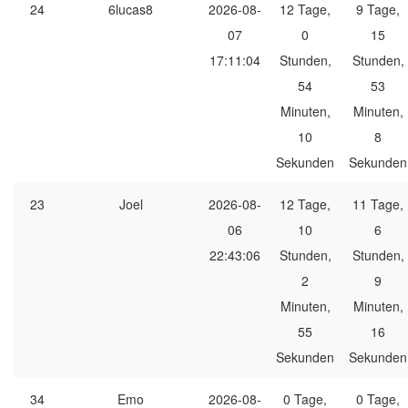
24
6lucas8
2026-08-
12 Tage,
9 Tage,
07
0
15
17:11:04
Stunden,
Stunden,
54
53
Minuten,
Minuten,
10
8
Sekunden
Sekunden
23
Joel
2026-08-
12 Tage,
11 Tage,
06
10
6
22:43:06
Stunden,
Stunden,
2
9
Minuten,
Minuten,
55
16
Sekunden
Sekunden
34
Emo
2026-08-
0 Tage,
0 Tage,