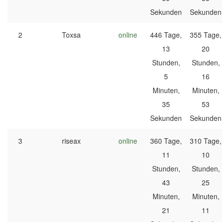
Sekunden
Sekunden
2
Toxsa
online
446 Tage,
355 Tage,
13
20
Stunden,
Stunden,
5
16
Minuten,
Minuten,
35
53
Sekunden
Sekunden
3
riseax
online
360 Tage,
310 Tage,
11
10
Stunden,
Stunden,
43
25
Minuten,
Minuten,
21
11