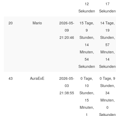
12
17
Sekunden
Sekunden
20
Mario
2026-05-
15 Tage,
14 Tage,
09
9
19
21:20:46
Stunden,
Stunden,
14
57
Minuten,
Minuten,
54
14
Sekunden
Sekunden
43
AuraExE
2026-05-
0 Tage,
0 Tage, 9
03
10
Stunden,
21:38:55
Stunden,
34
15
Minuten,
Minuten,
0
1
Sekunden