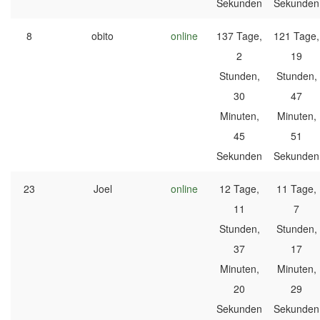
Sekunden
Sekunden
8
obito
online
137 Tage,
121 Tage,
2
19
Stunden,
Stunden,
30
47
Minuten,
Minuten,
45
51
Sekunden
Sekunden
23
Joel
online
12 Tage,
11 Tage,
11
7
Stunden,
Stunden,
37
17
Minuten,
Minuten,
20
29
Sekunden
Sekunden