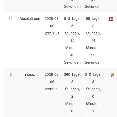
Sekunden
Sekunden
11
AbsolutLeon
2026-08-
813 Tage,
55 Tage,
L
06
5
2
23:51:51
Stunden,
Stunden,
15
14
Minuten,
Minuten,
40
53
Sekunden
Sekunden
3
riseax
2026-08-
360 Tage,
310 Tage,
06
3
3
23:03:50
Stunden,
Stunden,
2
0
Minuten,
Minuten,
12
1