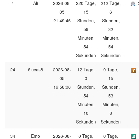
4
Ali
2026-08-
220 Tage,
212 Tage,
05
15
6
21:49:46
Stunden,
Stunden,
59
32
Minuten,
Minuten,
54
54
Sekunden
Sekunden
24
6lucas8
2026-08-
12 Tage,
9 Tage,
05
0
15
19:58:06
Stunden,
Stunden,
54
53
Minuten,
Minuten,
10
8
Sekunden
Sekunden
34
Emo
2026-08-
0 Tage,
0 Tage,