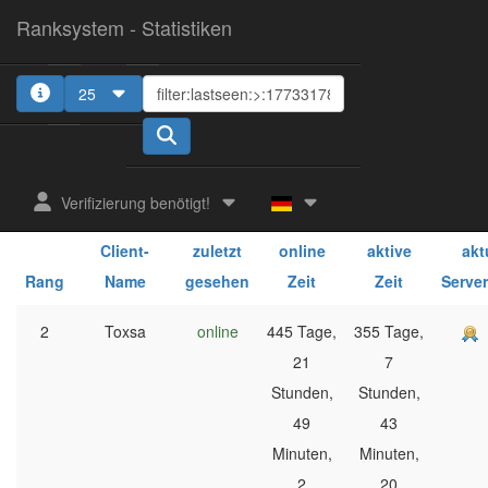
Ranksystem - Statistiken
25
1
Verifizierung benötigt!
ges.
ges.
Client-
zuletzt
online
aktive
akt
Rang
Name
gesehen
Zeit
Zeit
Serve
2
Toxsa
online
445 Tage,
355 Tage,
21
7
Stunden,
Stunden,
49
43
Minuten,
Minuten,
2
20