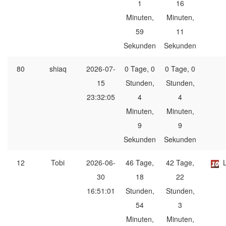
1
16
Minuten,
Minuten,
59
11
Sekunden
Sekunden
80
shiaq
2026-07-
0 Tage, 0
0 Tage, 0
15
Stunden,
Stunden,
23:32:05
4
4
Minuten,
Minuten,
9
9
Sekunden
Sekunden
12
Tobi
2026-06-
46 Tage,
42 Tage,
L
30
18
22
16:51:01
Stunden,
Stunden,
54
3
Minuten,
Minuten,