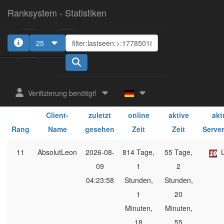
Ranksystem - Statistiken
25
1
Verifizierung benötigt!
ges.
ges.
Client-
zuletzt
online
aktive
akt
Rang
Name
gesehen
Zeit
Zeit
Serve
11
AbsolutLeon
2026-08-
814 Tage,
55 Tage,
L
09
1
2
04:23:58
Stunden,
Stunden,
1
20
Minuten,
Minuten,
18
55