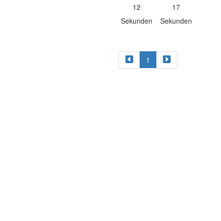
12
17
Sekunden
Sekunden
1
Impressum
Datenschutzerklärung