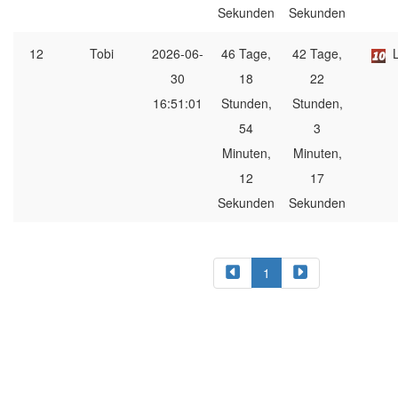
Sekunden
Sekunden
12
Tobi
2026-06-
46 Tage,
42 Tage,
L
30
18
22
16:51:01
Stunden,
Stunden,
54
3
Minuten,
Minuten,
12
17
Sekunden
Sekunden
1
Impressum
Datenschutzerklärung