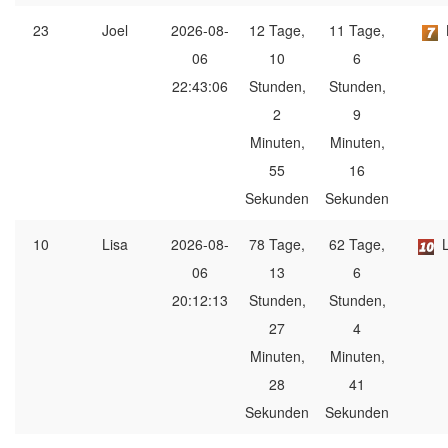
23
Joel
2026-08-
12 Tage,
11 Tage,
06
10
6
22:43:06
Stunden,
Stunden,
2
9
Minuten,
Minuten,
55
16
Sekunden
Sekunden
10
Lisa
2026-08-
78 Tage,
62 Tage,
L
06
13
6
20:12:13
Stunden,
Stunden,
27
4
Minuten,
Minuten,
28
41
Sekunden
Sekunden