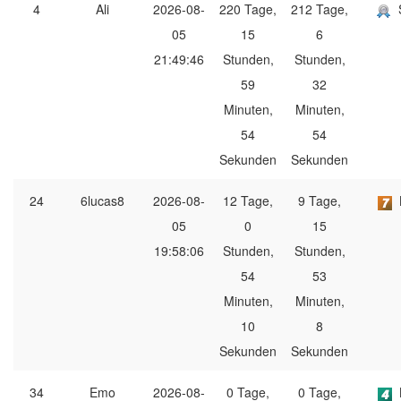
4
Ali
2026-08-
220 Tage,
212 Tage,
05
15
6
21:49:46
Stunden,
Stunden,
59
32
Minuten,
Minuten,
54
54
Sekunden
Sekunden
24
6lucas8
2026-08-
12 Tage,
9 Tage,
05
0
15
19:58:06
Stunden,
Stunden,
54
53
Minuten,
Minuten,
10
8
Sekunden
Sekunden
34
Emo
2026-08-
0 Tage,
0 Tage,