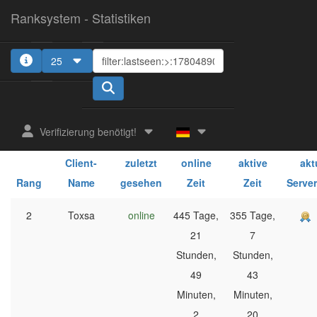
Ranksystem - Statistiken
25
1
Verifizierung benötigt!
ges.
ges.
Client-
zuletzt
online
aktive
akt
Rang
Name
gesehen
Zeit
Zeit
Serve
2
Toxsa
online
445 Tage,
355 Tage,
21
7
Stunden,
Stunden,
49
43
Minuten,
Minuten,
2
20