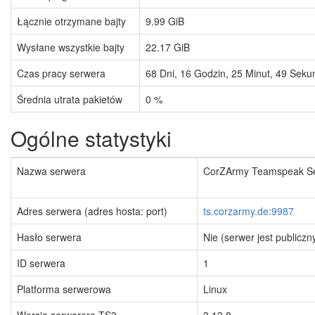
Łącznie otrzymane bajty
9.99 GiB
Wysłane wszystkie bajty
22.17 GiB
Czas pracy serwera
68
Dni,
16
Godzin,
25
Minut,
49
Seku
Średnia utrata pakietów
0 %
Ogólne statystyki
Nazwa serwera
CorZArmy Teamspeak Se
Adres serwera (adres hosta: port)
ts.corzarmy.de:9987
Hasło serwera
Nie (serwer jest publiczn
ID serwera
1
Platforma serwerowa
Linux