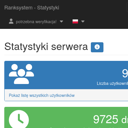
Ranksystem - Statystyki
potrzebna weryfikacja!
Statystyki serwera
Liczba użytkown
Pokaż listę wszystkich użytkowników
9725
d