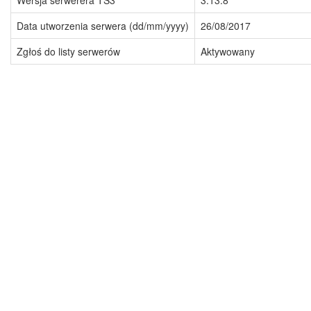
Wersja serwerera TS3
3.13.8
Data utworzenia serwera (dd/mm/yyyy)
26/08/2017
Zgłoś do listy serwerów
Aktywowany
Imprint
Polityka prywatności