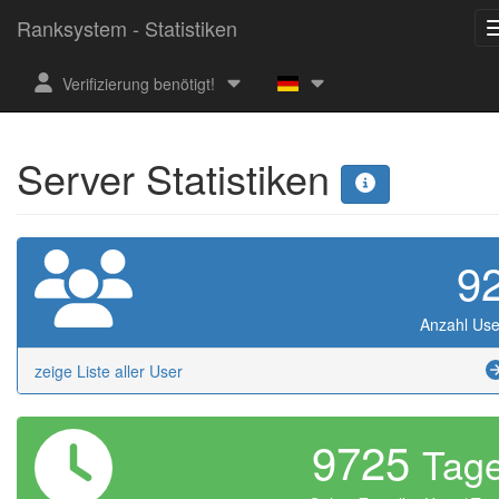
Ranksystem - Statistiken
Verifizierung benötigt!
Server Statistiken
9
Anzahl Use
zeige Liste aller User
9725
Tag