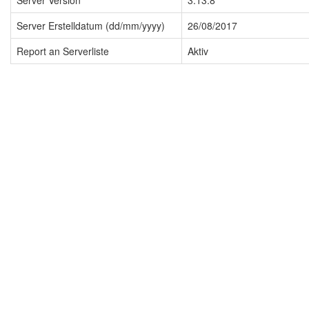
Server Version
3.13.8
Server Erstelldatum (dd/mm/yyyy)
26/08/2017
Report an Serverliste
Aktiv
Impressum
Datenschutzerklärung